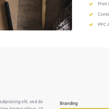
Print
Conte
PPC A
ipisicing elit, sed do
Branding
olore magna aliqua. Ut