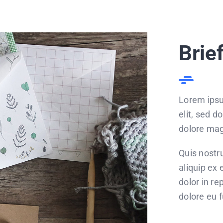
Brie
Lorem ipsu
elit, sed d
dolore mag
Quis nostru
aliquip ex
dolor in re
dolore eu f