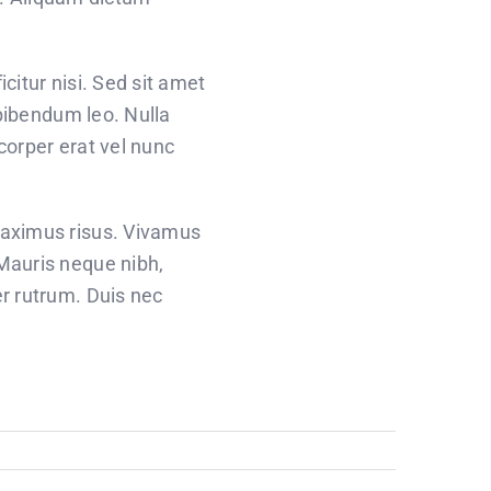
citur nisi. Sed sit amet
 bibendum leo. Nulla
corper erat vel nunc
 maximus risus. Vivamus
 Mauris neque nibh,
er rutrum. Duis nec