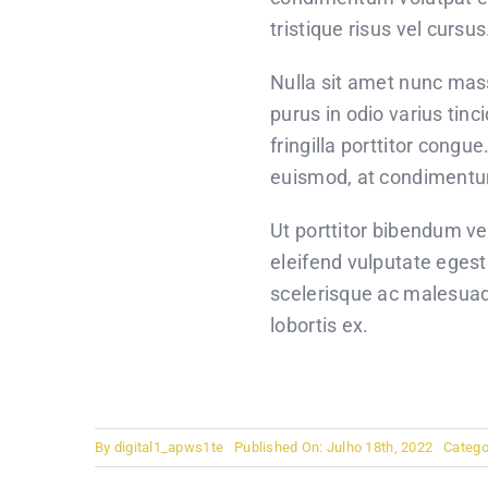
tristique risus vel cursus
Nulla sit amet nunc massa
purus in odio varius tinc
fringilla porttitor cong
euismod, at condimentum 
Ut porttitor bibendum ve
eleifend vulputate egest
scelerisque ac malesuada
lobortis ex.
By
digital1_apws1te
Published On: Julho 18th, 2022
Catego