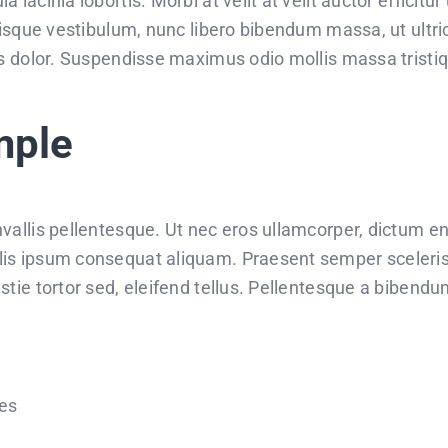
a lacinia lobortis. Morbi at velit at velit auctor efficitur
lerisque vestibulum, nunc libero bibendum massa, ut ultr
cies dolor. Suspendisse maximus odio mollis massa tristi
mple
onvallis pellentesque. Ut nec eros ullamcorper, dictum e
llis ipsum consequat aliquam. Praesent semper sceler
lestie tortor sed, eleifend tellus. Pellentesque a biben
ces