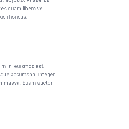
 ut ac justo. Phasellus
ices quam libero vel
que rhoncus.
nim in, euismod est.
isque accumsan. Integer
dum massa. Etiam auctor