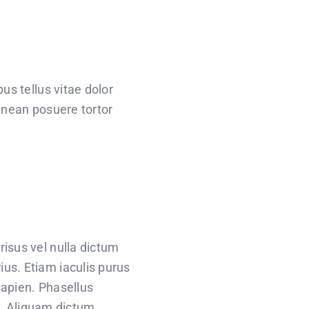
us tellus vitae dolor
Aenean posuere tortor
risus vel nulla dictum
ius. Etiam iaculis purus
sapien. Phasellus
. Aliquam dictum