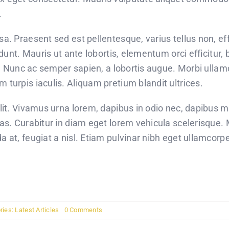
.
. Praesent sed est pellentesque, varius tellus non, effi
idunt. Mauris ut ante lobortis, elementum orci efficitur,
ue. Nunc ac semper sapien, a lobortis augue. Morbi ullam
turpis iaculis. Aliquam pretium blandit ultrices.
lit. Vivamus urna lorem, dapibus in odio nec, dapibus
as. Curabitur in diam eget lorem vehicula scelerisque.
 at, feugiat a nisl. Etiam pulvinar nibh eget ullamcorp
on
ries:
Latest Articles
0 Comments
Ask
good