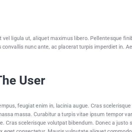
vel ligula ut, aliquet maximus libero. Pellentesque finib
s convallis nunc ante, ac placerat turpis imperdiet in. 
The User
mpus, feugiat enim in, lacinia augue. Cras scelerisque 
massa massa. Curabitur a turpis vitae ipsum tempor var
ere. Cras scelerisque volutpat bibendum. Donec a justo 
x eget consectetur. Mauris vulputate aliquet commodo