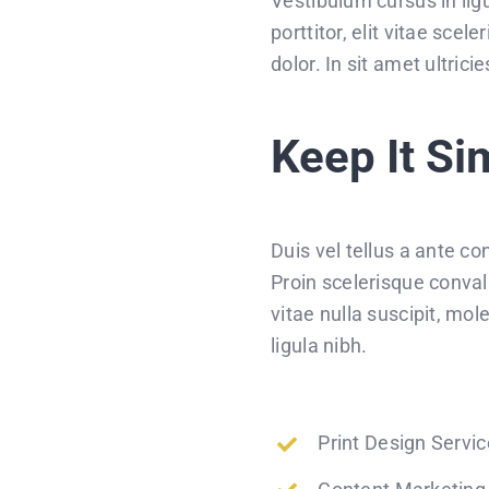
Vestibulum cursus in ligul
porttitor, elit vitae sce
dolor. In sit amet ultri
Keep It Si
Duis vel tellus a ante c
Proin scelerisque conva
vitae nulla suscipit, mo
ligula nibh.
Print Design Servi